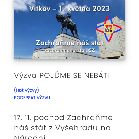
Výzva POJĎME SE NEBÁT!
(text výzvy)
PODEPSAT VÝZVU
17. 11. pochod Zachraňme
náš stát z Vyšehradu na
Národní