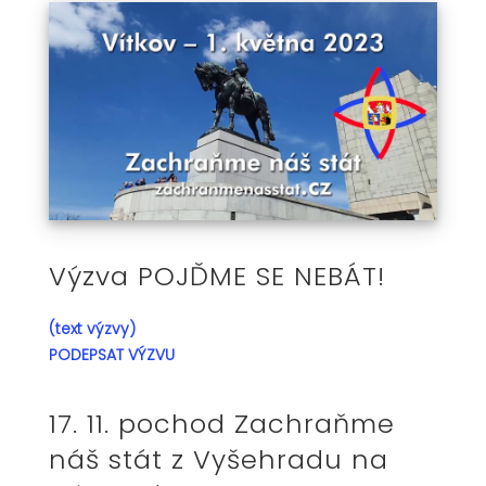
Výzva POJĎME SE NEBÁT!
(text výzvy)
PODEPSAT VÝZVU
17. 11. pochod Zachraňme
náš stát z Vyšehradu na