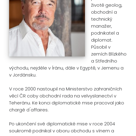
životě geolog,
obchodní a
technický
manažer,
podnikatel a
diplomat.
Působil v
zemích Blízkého
a Středního
východu, nejdéle v Íránu, dále v Egyptě, v Jemenu a
v Jordánsku.
V roce 2000 nastoupil na Ministerstvo zahraničních
věcí ČR coby obchodní rada na velvyslanectví v
Teheránu. Ke konci diplomatické mise pracoval jako
chargé d ́affaires.
Po ukončení své diplomatické mise v roce 2004
soukromě podnikal v oboru obchodu s vínem a